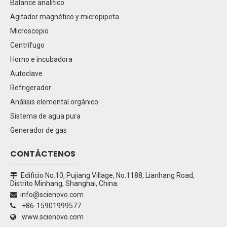
Balance analítico
Agitador magnético y micropipeta
Microscopio
Centrífugo
Horno e incubadora
Autoclave
Refrigerador
Análisis elemental orgánico
Sistema de agua pura
Generador de gas
CONTÁCTENOS
Edificio No.10, Pujiang Village, No.1188, Lianhang Road,

Distrito Minhang, Shanghai, China.
info@scienovo.com

+86-15901999577

www.scienovo.com
