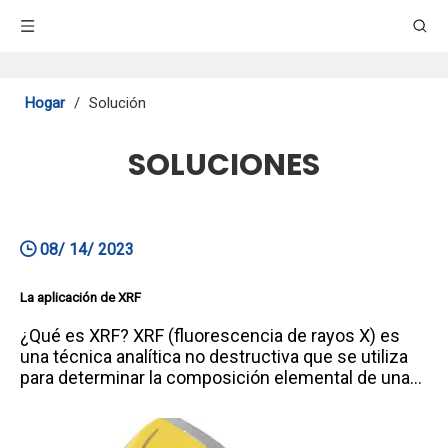
Hogar
/
Solución
SOLUCIONES
08/ 14/ 2023
La aplicación de XRF
¿Qué es XRF? XRF (fluorescencia de rayos X) es
una técnica analítica no destructiva que se utiliza
para determinar la composición elemental de una
muestra midiendo los rayos X fluorescentes
emitidos cuando la muestra se expone a rayos
X.Esta técnica es ampliamente utilizada en