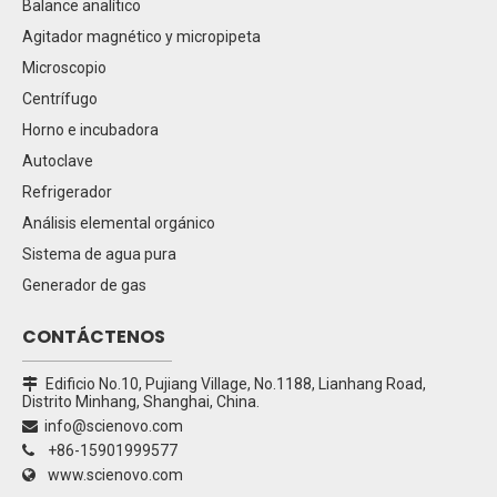
Balance analítico
Agitador magnético y micropipeta
Microscopio
Centrífugo
Horno e incubadora
Autoclave
Refrigerador
Análisis elemental orgánico
Sistema de agua pura
Generador de gas
CONTÁCTENOS
Edificio No.10, Pujiang Village, No.1188, Lianhang Road,

Distrito Minhang, Shanghai, China.
info@scienovo.com

+86-15901999577

www.scienovo.com
