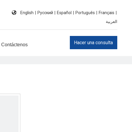
English
|
Pусский
|
Español
|
Português
|
Français
|
العربية
Hacer una consulta
Contáctenos