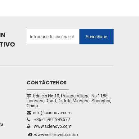
IN
Suscribirse
TIVO
CONTÁCTENOS
Edificio No.10, Pujiang Village, No.1188,

Lianhang Road, Distrito Minhang, Shanghai,
China.
info@scienovo.com

+86-15901999577

ta
www.scienovo.com


www.scienovolab.com