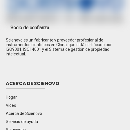
Socio de confianza
Scienovo es un fabricante y proveedor profesional de
Espectrometría de absorción atómica SN-
instrumentos científicos en China, que está certificado por
AAS610
ISO9001, ISO14001 y el Sistema de gestión de propiedad
intelectual.
Cromatografía de gases SN-GC1120
Cromatografía iónica SN-CIC-D100
Espectroscopía de absorción atómica de doble
ACERCA DE SCIENOVO
haz SN-AA320N
Cromatografía líquida de alto rendimiento SN-
Hogar
LC1620A
Video
HPLC SN-LC1100
Acerca de Scienovo
Cromatografía de gases EPC SN-GC1290
Servicio de ayuda
Cromatógrafo iónico SN-CIC-D120
Soluciones