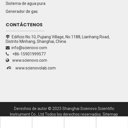
Sistema de agua pura
Generador de gas
CONTÁCTENOS
Edificio No.10, Pujiang Village, No.1188, Lianhang Road,

Distrito Minhang, Shanghai, China.
info@scienovo.com

+86-15901999577

www.scienovo.com


www.scienovolab.com
Derechos de autor ©
2023
Shanghai Scienovo Scientific
Instrument Co., Ltd Todos los derechos reservados.
Sitemap