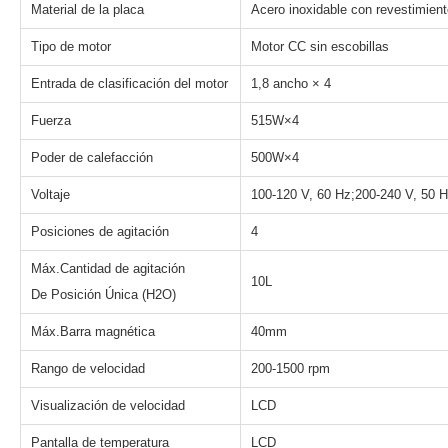
Material de la placa
Acero inoxidable con revestimien
Tipo de motor
Motor CC sin escobillas
Entrada de clasificación del motor
1,8 ancho × 4
Fuerza
515W×4
Poder de calefacción
500W×4
Voltaje
100-120 V, 60 Hz;200-240 V, 50 
Posiciones de agitación
4
Máx.Cantidad de agitación
10L
De Posición Única (H2O)
Máx.Barra magnética
40mm
Rango de velocidad
200-1500 rpm
Visualización de velocidad
LCD
Pantalla de temperatura
LCD