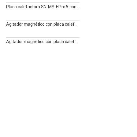
Placa calefactora SN-MS-HProA con agitador magnético
Agitador magnético con placa calefactora SN-MS-H380Pro
Agitador magnético con placa calefactora SN-MS7-H550S