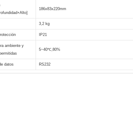
n
186x83x220mm
ofundidad×Alto]
3,2 kg
rotección
IP21
ra ambiente y
5~40℃,80%
ermitidas
de datos
RS232