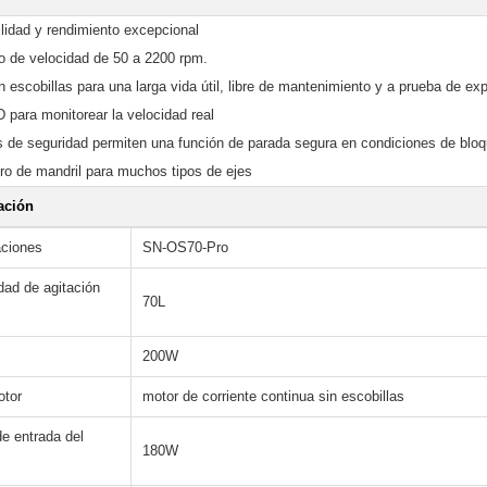
ilidad y rendimiento excepcional
o de velocidad de 50 a 2200 rpm.
 escobillas para una larga vida útil, libre de mantenimiento y a prueba de ex
 para monitorear la velocidad real
os de seguridad permiten una función de parada segura en condiciones de blo
ro de mandril para muchos tipos de ejes
ación
aciones
SN-OS70-Pro
dad de agitación
70L
200W
otor
motor de corriente continua sin escobillas
e entrada del
180W