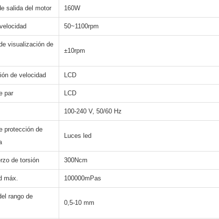
e salida del motor
160W
velocidad
50~1100rpm
de visualización de
±10rpm
ión de velocidad
LCD
e par
LCD
100-240 V, 50/60 Hz
e protección de
Luces led
a
rzo de torsión
300Ncm
d máx.
100000mPas
del rango de
0,5-10 mm