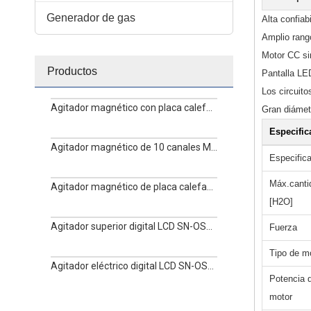
Generador de gas
Alta confiab
Amplio rang
Motor CC sin
Productos
Pantalla LED
Los circuit
Agitador magnético con placa calefactora de 10 canales MS-H-S10
Gran diámet
Especific
Agitador magnético de 10 canales MS-M-S10
Especific
Máx.canti
Agitador magnético de placa calefactora multicanal MS-H340-S4
[H2O]
Agitador superior digital LCD SN-OS20-Pro
Fuerza
Tipo de m
Agitador eléctrico digital LCD SN-OS40-Pro
Potencia d
motor