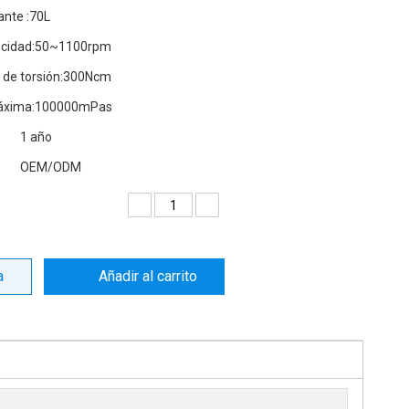
nte :
70L
cidad:
50~1100rpm
de torsión:
300Ncm
áxima:
100000mPas
1 año
OEM/ODM
a
Añadir al carrito