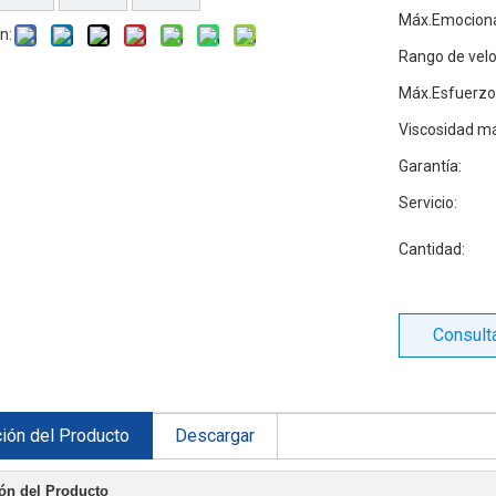
Máx.Emociona
n:
Rango de velo
Máx.Esfuerzo 
Viscosidad m
Garantía:
Servicio:
Cantidad:
Consult
ión del Producto
Descargar
ón del Producto