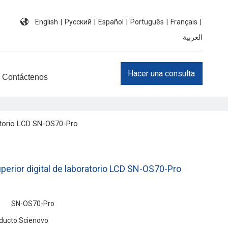
English
|
Pусский
|
Español
|
Português
|
Français
|
العربية
Hacer una consulta
Contáctenos
ratorio LCD SN-OS70-Pro
perior digital de laboratorio LCD SN-OS70-Pro
SN-OS70-Pro
ducto:
Scienovo