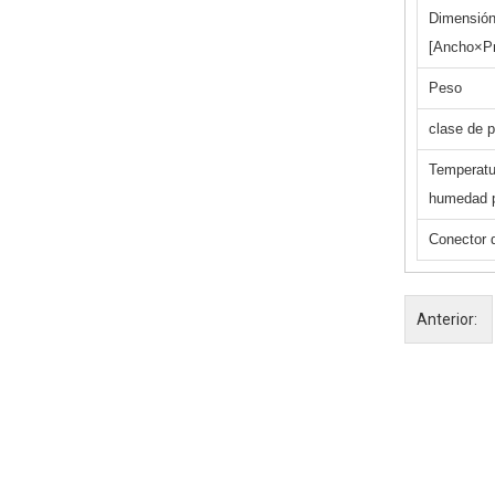
Dimensió
[Ancho×Pr
Peso
clase de p
Temperatu
humedad p
Conector 
Anterior: