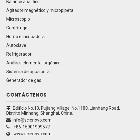
Balance analítico
Agitador magnético y micropipeta
Microscopio
Centrífugo
Horno e incubadora
Autoclave
Refrigerador
Análisis elemental orgánico
Sistema de agua pura
Generador de gas
CONTÁCTENOS
Edificio No.10, Pujiang Village, No.1188, Lianhang Road,

Distrito Minhang, Shanghai, China.
info@scienovo.com

+86-15901999577

www.scienovo.com
