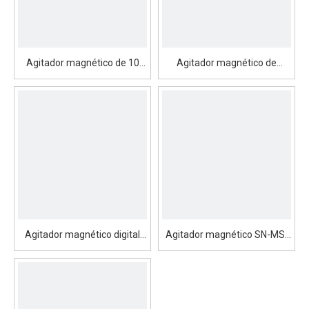
Agitador magnético de 10
Agitador magnético de
canales MS-M-S10
laboratorio SN-MS7-S
Agitador magnético digital
Agitador magnético SN-MS-
LED SN-MS-PA
PB