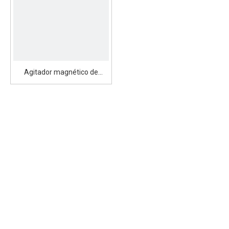
Agitador magnético de
laboratorio SN-MS-S