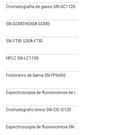
Cromatografía de gases SN-GC1120
SN-GCMS9600A GCMS
SN-FTIR-530A FTIR
HPLC SN-LC1100
Fotómetro de llama SN-FP6450
Espectroscopía de fluorescencia de rayos X de aleación portátil SN-TrueX800
Cromatógrafo iónico SN-CIC-D120
Espectroscopía de fluorescencia SN-F96Pro