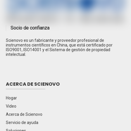
Socio de confianza
Scienovo es un fabricante y proveedor profesional de
Espectrometría de absorción atómica SN-
instrumentos científicos en China, que está certificado por
AAS610
ISO9001, ISO14001 y el Sistema de gestión de propiedad
intelectual.
Cromatografía de gases SN-GC1120
Cromatografía iónica SN-CIC-D100
Espectroscopía de absorción atómica de doble
ACERCA DE SCIENOVO
haz SN-AA320N
Cromatografía líquida de alto rendimiento SN-
Hogar
LC1620A
Video
HPLC SN-LC1100
Acerca de Scienovo
Cromatografía de gases EPC SN-GC1290
Servicio de ayuda
Cromatógrafo iónico SN-CIC-D120
Soluciones