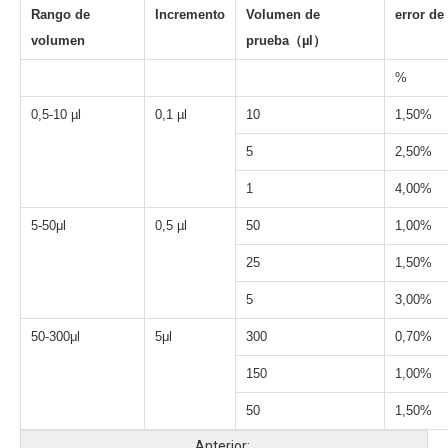
Rango de
Incremento
Volumen de
error de
volumen
prueba
（
µl
）
%
0,5-10 µl
0,1 µl
10
1,50%
5
2,50%
1
4,00%
5-50μl
0,5 µl
50
1,00%
25
1,50%
5
3,00%
50-300μl
5μl
300
0,70%
150
1,00%
50
1,50%
Anterior: