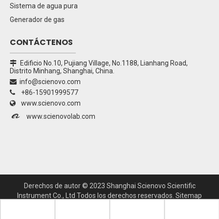
Sistema de agua pura
Generador de gas
CONTÁCTENOS
Edificio No.10, Pujiang Village, No.1188, Lianhang Road,

Distrito Minhang, Shanghai, China.
info@scienovo.com

+86-15901999577

www.scienovo.com


www.scienovolab.com
Derechos de autor ©
2023
Shanghai Scienovo Scientific
Instrument Co., Ltd Todos los derechos reservados.
Sitemap