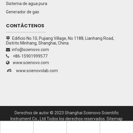
Sistema de agua pura
Generador de gas
CONTÁCTENOS
Edificio No.10, Pujiang Village, No.1188, Lianhang Road,

Distrito Minhang, Shanghai, China.
info@scienovo.com

+86-15901999577

www.scienovo.com


www.scienovolab.com
Derechos de autor ©
2023
Shanghai Scienovo Scientific
Instrument Co., Ltd Todos los derechos reservados.
Sitemap