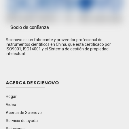
Socio de confianza
Scienovo es un fabricante y proveedor profesional de
Espectrometría de absorción atómica SN-
instrumentos científicos en China, que está certificado por
AAS610
ISO9001, ISO14001 y el Sistema de gestión de propiedad
intelectual.
Cromatografía de gases SN-GC1120
Cromatografía iónica SN-CIC-D100
Espectroscopía de absorción atómica de doble
ACERCA DE SCIENOVO
haz SN-AA320N
Cromatografía líquida de alto rendimiento SN-
Hogar
LC1620A
Video
HPLC SN-LC1100
Acerca de Scienovo
Cromatografía de gases EPC SN-GC1290
Servicio de ayuda
Cromatógrafo iónico SN-CIC-D120
Soluciones