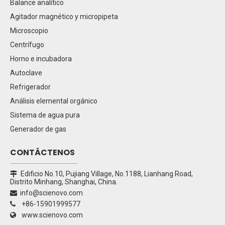
Balance analítico
Agitador magnético y micropipeta
Microscopio
Centrífugo
Horno e incubadora
Autoclave
Refrigerador
Análisis elemental orgánico
Sistema de agua pura
Generador de gas
CONTÁCTENOS
Edificio No.10, Pujiang Village, No.1188, Lianhang Road,

Distrito Minhang, Shanghai, China.
info@scienovo.com

+86-15901999577

www.scienovo.com
