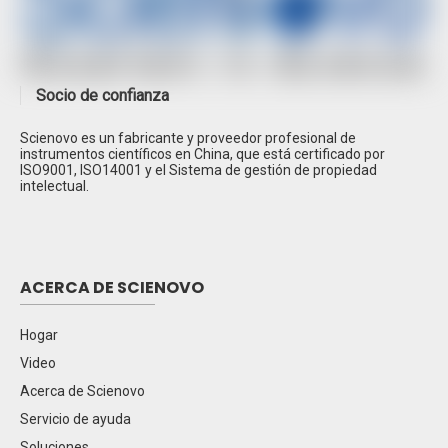
Socio de confianza
Scienovo es un fabricante y proveedor profesional de
Espectrometría de absorción atómica SN-
instrumentos científicos en China, que está certificado por
AAS610
ISO9001, ISO14001 y el Sistema de gestión de propiedad
intelectual.
Cromatografía de gases SN-GC1120
Cromatografía iónica SN-CIC-D100
Espectroscopía de absorción atómica de doble
ACERCA DE SCIENOVO
haz SN-AA320N
Cromatografía líquida de alto rendimiento SN-
Hogar
LC1620A
Video
HPLC SN-LC1100
Acerca de Scienovo
Cromatografía de gases EPC SN-GC1290
Servicio de ayuda
Cromatógrafo iónico SN-CIC-D120
Soluciones