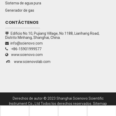
Sistema de agua pura
Generador de gas
CONTÁCTENOS
Edificio No.10, Pujiang Village, No.1188, Lianhang Road,

Distrito Minhang, Shanghai, China.
info@scienovo.com

+86-15901999577

www.scienovo.com


www.scienovolab.com
Derechos de autor ©
2023
Shanghai Scienovo Scientific
Instrument Co., Ltd Todos los derechos reservados.
Sitemap