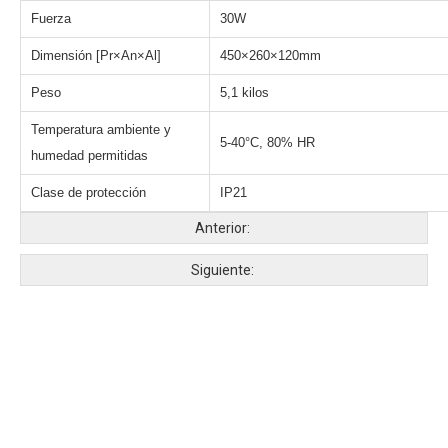
Fuerza
30W
Dimensión [Pr×An×Al]
450×260×120mm
Peso
5,1 kilos
Temperatura ambiente y
5-40°C, 80% HR
humedad permitidas
Clase de protección
IP21
Anterior:
Siguiente: